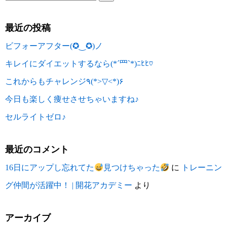
最近の投稿
ビフォーアフター(✪‿✪)ノ
キレイにダイエットするなら(*´罒`*)ﾆﾋﾋ♡
これからもチャレンジ٩(*>▽<*)۶
今日も楽しく痩せさせちゃいますね♪
セルライトゼロ♪
最近のコメント
16日にアップし忘れてた
見つけちゃった
に
トレーニン
グ仲間が活躍中！ | 開花アカデミー
より
アーカイブ