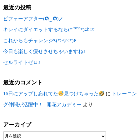
最近の投稿
ビフォーアフター(✪‿✪)ノ
キレイにダイエットするなら(*´罒`*)ﾆﾋﾋ♡
これからもチャレンジ٩(*>▽<*)۶
今日も楽しく痩せさせちゃいますね♪
セルライトゼロ♪
最近のコメント
16日にアップし忘れてた
見つけちゃった
に
トレーニン
グ仲間が活躍中！ | 開花アカデミー
より
アーカイブ