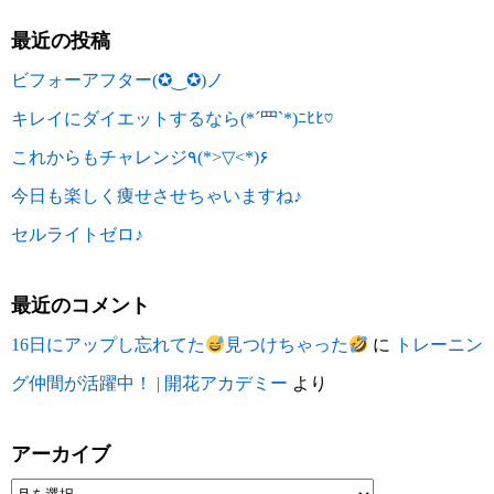
最近の投稿
ビフォーアフター(✪‿✪)ノ
キレイにダイエットするなら(*´罒`*)ﾆﾋﾋ♡
これからもチャレンジ٩(*>▽<*)۶
今日も楽しく痩せさせちゃいますね♪
セルライトゼロ♪
最近のコメント
16日にアップし忘れてた
見つけちゃった
に
トレーニン
グ仲間が活躍中！ | 開花アカデミー
より
アーカイブ