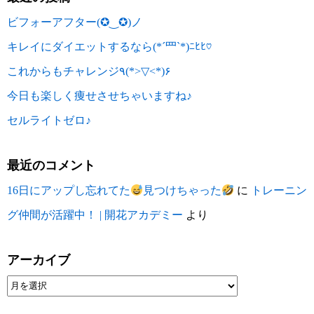
ビフォーアフター(✪‿✪)ノ
キレイにダイエットするなら(*´罒`*)ﾆﾋﾋ♡
これからもチャレンジ٩(*>▽<*)۶
今日も楽しく痩せさせちゃいますね♪
セルライトゼロ♪
最近のコメント
16日にアップし忘れてた
見つけちゃった
に
トレーニン
グ仲間が活躍中！ | 開花アカデミー
より
アーカイブ