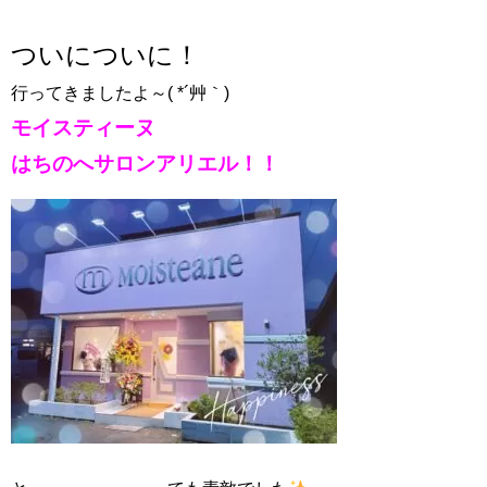
ついについに！
行ってきましたよ～( *´艸｀)
モイスティーヌ
はちのへサロンアリエル！！