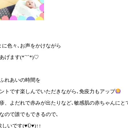
まに色々､お声をかけながら
ます(*´˘`*)♡
ふれあいの時間を
ントです楽しんでいただきながら､免疫力もアップ
疹、よだれで赤みが出たりなど､敏感肌の赤ちゃんにと
なので誰でもできるので､
いです(♥Ü♥)↑↑