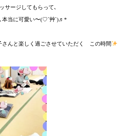
ッサージしてもらって､
本当に可愛い〜(♡ˊ艸ˋ)♬*
子さんと楽しく過ごさせていただく この時間