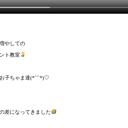
増やしての
ント教室
ちゃま達(*´˘`*)♡
の差になってきました