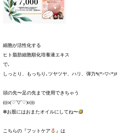
細胞が活性化する
ヒト脂肪細胞順化培養液エキス
で､
しっとり、もっちり､ツヤツヤ、ハリ、弾力٩(*>▽<*)۶
頭の先〜足の先まで使用できちゃう
(((o(♡´▽`♡)o)))
❇︎お股にはおまたオイルにしてね〜
こちらの『フットケア
』は