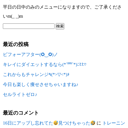
平日の日中のみのメニューになりますので、ご了承くださ
いm(_ _)m
最近の投稿
ビフォーアフター(✪‿✪)ノ
キレイにダイエットするなら(*´罒`*)ﾆﾋﾋ♡
これからもチャレンジ٩(*>▽<*)۶
今日も楽しく痩せさせちゃいますね♪
セルライトゼロ♪
最近のコメント
16日にアップし忘れてた
見つけちゃった
に
トレーニン