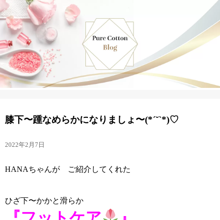
膝下〜踵なめらかになりましょ〜(*´˘`*)♡
2022年2月7日
HANAちゃんが ご紹介してくれた
ひざ下〜かかと滑らか
『フットケア
』