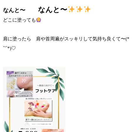
なんと〜
なんと〜
どこに塗っても
肩に塗ったら 肩や首周遍がスッキリして気持ち良くて〜(*
´˘`*)♡