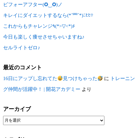
ビフォーアフター(✪‿✪)ノ
キレイにダイエットするなら(*´罒`*)ﾆﾋﾋ♡
これからもチャレンジ٩(*>▽<*)۶
今日も楽しく痩せさせちゃいますね♪
セルライトゼロ♪
最近のコメント
16日にアップし忘れてた
見つけちゃった
に
トレーニン
グ仲間が活躍中！ | 開花アカデミー
より
アーカイブ