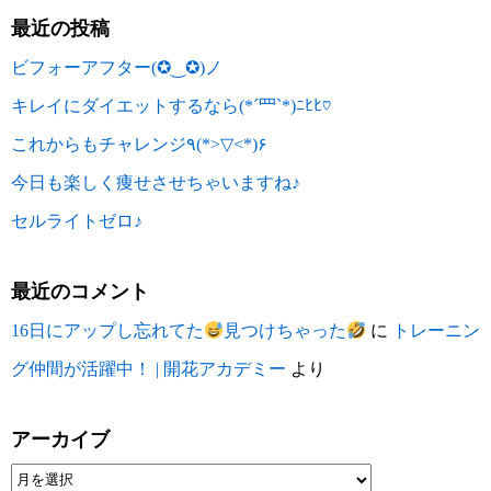
最近の投稿
ビフォーアフター(✪‿✪)ノ
キレイにダイエットするなら(*´罒`*)ﾆﾋﾋ♡
これからもチャレンジ٩(*>▽<*)۶
今日も楽しく痩せさせちゃいますね♪
セルライトゼロ♪
最近のコメント
16日にアップし忘れてた
見つけちゃった
に
トレーニン
グ仲間が活躍中！ | 開花アカデミー
より
アーカイブ