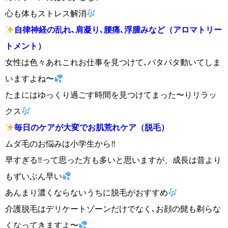
心も体もストレス解消
自律神経の乱れ､肩凝り､腰痛､浮腫みなど（アロマトリー
トメント）
女性は色々あれこれお仕事を見つけて､パタパタ動いてしま
いますよね〜
たまにはゆっくり過ごす時間を見つけてまった〜りリラッ
クス
毎日のケアが大変でお肌荒れケア（脱毛）
ムダ毛のお悩みは小学生から‼︎
早すぎる‼︎って思った方も多いと思いますが、成長は昔より
もずいぶん早い
あんまり濃くならないうちに脱毛がおすすめ
介護脱毛はデリケートゾーンだけでなく､お顔の髭も剃らな
くなってきますよ〜