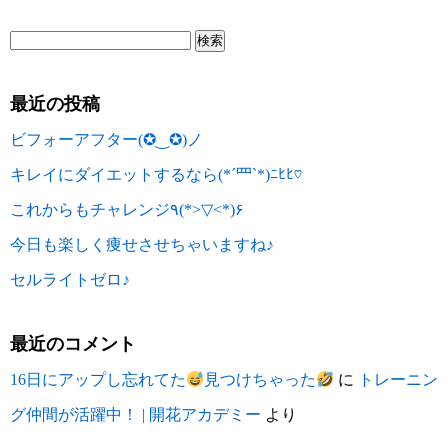
最近の投稿
ビフォーアフター(✪‿✪)ノ
キレイにダイエットするなら(*´罒`*)ﾆﾋﾋ♡
これからもチャレンジ٩(*>▽<*)۶
今日も楽しく痩せさせちゃいますね♪
セルライトゼロ♪
最近のコメント
16日にアップし忘れてた
見つけちゃった
に
トレーニン
グ仲間が活躍中！ | 開花アカデミー
より