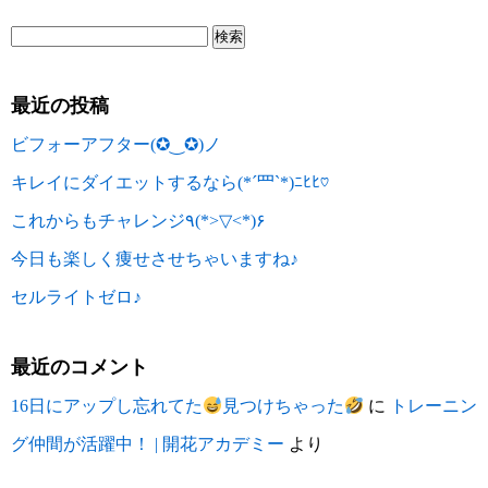
最近の投稿
ビフォーアフター(✪‿✪)ノ
キレイにダイエットするなら(*´罒`*)ﾆﾋﾋ♡
これからもチャレンジ٩(*>▽<*)۶
今日も楽しく痩せさせちゃいますね♪
セルライトゼロ♪
最近のコメント
16日にアップし忘れてた
見つけちゃった
に
トレーニン
グ仲間が活躍中！ | 開花アカデミー
より