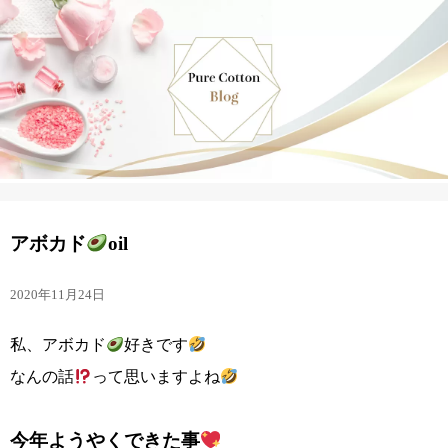
アボカド
oil
2020年11月24日
私、アボカド
好きです
なんの話
って思いますよね
今年ようやくできた事