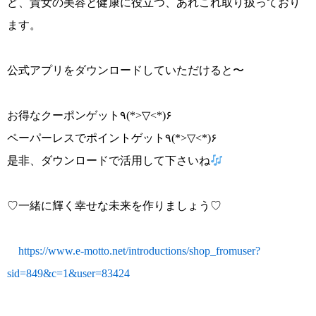
ど、貴女の美容と健康に役立つ、あれこれ取り扱っており
ます。
公式アプリをダウンロードしていただけると〜
お得なクーポンゲット٩(*>▽<*)۶
ペーパーレスでポイントゲット٩(*>▽<*)۶
是非、ダウンロードで活用して下さいね
♡
一緒に輝く幸せな未来を作りましょう
♡
https://www.e-motto.net/introductions/shop_fromuser?
sid=849&c=1&user=83424