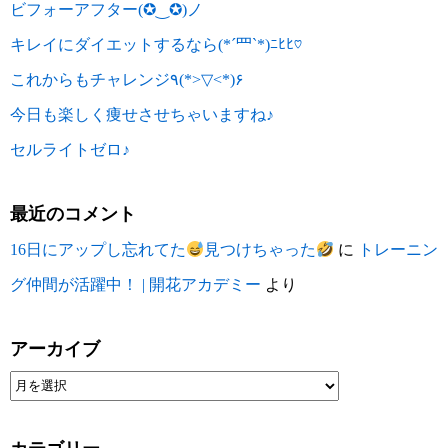
ビフォーアフター(✪‿✪)ノ
キレイにダイエットするなら(*´罒`*)ﾆﾋﾋ♡
これからもチャレンジ٩(*>▽<*)۶
今日も楽しく痩せさせちゃいますね♪
セルライトゼロ♪
最近のコメント
16日にアップし忘れてた
見つけちゃった
に
トレーニン
グ仲間が活躍中！ | 開花アカデミー
より
アーカイブ