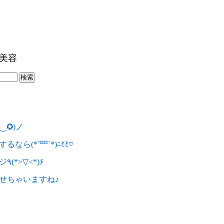
毛美容
‿✪)ノ
ら(*´罒`*)ﾆﾋﾋ♡
これからもチャレンジ٩(*>▽<*)۶
せちゃいますね♪