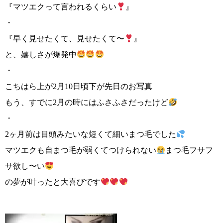
『マツエクって言われるくらい
』
・
『早く見せたくて、見せたくて〜
』
と、嬉しさが爆発中
・
こちはら上が2月10日頃下が先日のお写真
もう、すでに2月の時にはふさふさだったけど
・
2ヶ月前は目頭みたいな短くて細いまつ毛でした
マツエクも自まつ毛が弱くてつけられない
まつ毛フサフ
サ欲し〜い
の夢が叶ったと大喜びです