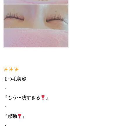
まつ毛美容
・
『もう〜凄すぎる
』
・
『感動
』
・