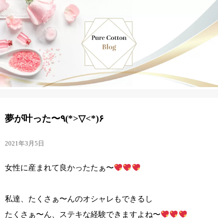
夢が叶った〜٩(*>▽<*)۶
2021年3月5日
女性に産まれて良かったたぁ〜
私達、たくさぁ〜んのオシャレもできるし
たくさぁ〜ん、ステキな経験できますよね〜