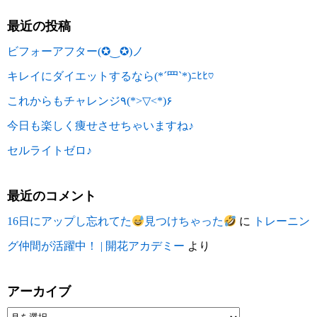
最近の投稿
ビフォーアフター(✪‿✪)ノ
キレイにダイエットするなら(*´罒`*)ﾆﾋﾋ♡
これからもチャレンジ٩(*>▽<*)۶
今日も楽しく痩せさせちゃいますね♪
セルライトゼロ♪
最近のコメント
16日にアップし忘れてた
見つけちゃった
に
トレーニン
グ仲間が活躍中！ | 開花アカデミー
より
アーカイブ