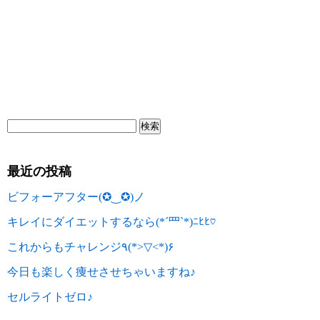
最近の投稿
ビフォーアフター(✪‿✪)ノ
キレイにダイエットするなら(*´罒`*)ﾆﾋﾋ♡
これからもチャレンジ٩(*>▽<*)۶
今日も楽しく痩せさせちゃいますね♪
セルライトゼロ♪