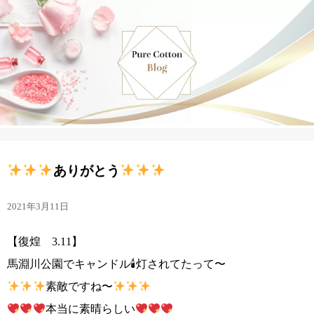
ありがとう
2021年3月11日
【復煌 3.11】
馬淵川公園でキャンドル🕯灯されてたって〜
素敵ですね〜
本当に素晴らしい